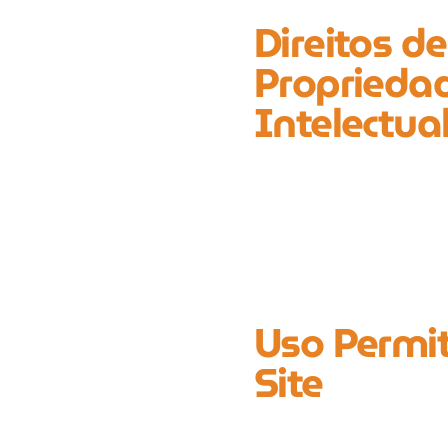
Direitos de
Proprieda
Intelectua
Uso Permi
Site