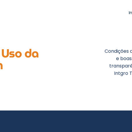
I
 Uso da
Condições d
e boas
h
transparê
Intgro T