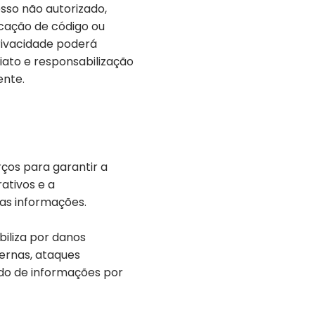
sso não autorizado,
icação de código ou
privacidade poderá
iato e responsabilização
ente.
rços para garantir a
ativos e a
das informações.
iliza por danos
ernas, ataques
ido de informações por