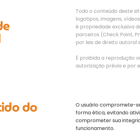
Todo o conteúdo deste site
logotipos, imagens, vídeos
de
é propriedade exclusiva d
l
parceiros (Check Point, P
por leis de direito autoral
É proibida a reprodução o
autorização prévia e por e
tido do
O usuário compromete-se a
forma ética, evitando ati
comprometer sua integri
funcionamento.