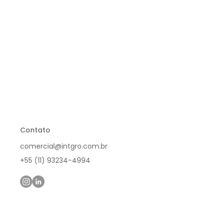
Contato
comercial@intgro.com.br
+55 (11) 93234-4994