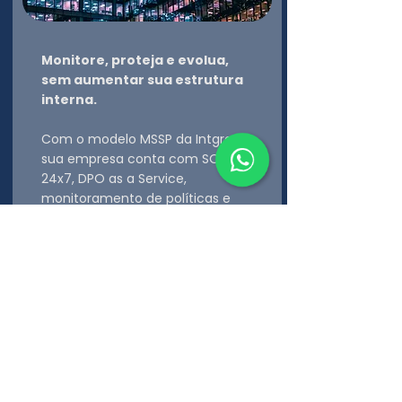
Monitore, proteja e evolua,
sem aumentar sua estrutura
interna.
Com o modelo MSSP da Intgro,
sua empresa conta com SOC
24x7, DPO as a Service,
monitoramento de políticas e
resposta a incidentes.
Garantimos suporte contínuo,
relatórios de conformidade e
alertas inteligentes baseados em
IA e Threat Intelligence.
Fale com a Intgro