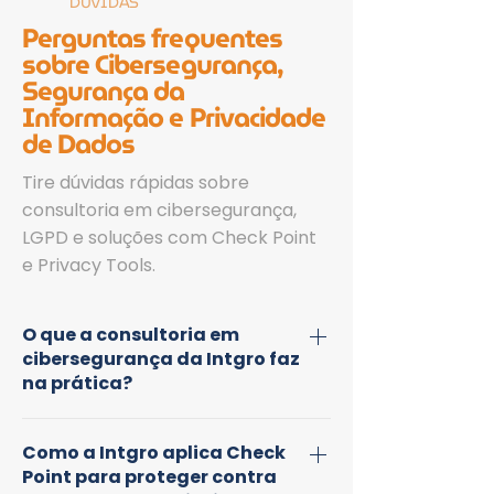
DÚVIDAS
Perguntas frequentes
sobre Cibersegurança,
Segurança da
Informação e Privacidade
de Dados
Tire dúvidas rápidas sobre
consultoria em cibersegurança,
LGPD e soluções com Check Point
e Privacy Tools.
O que a consultoria em
cibersegurança da Intgro faz
na prática?
Realizamos diagnóstico de segurança
Como a Intgro aplica Check
da informação, definimos prioridades e
Point para proteger contra
implementamos controles (ex.: Zero