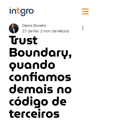
Denis Riviello
27 de fev.
2 min de leitura
Trust
Boundary,
quando
confiamos
demais no
código de
terceiros