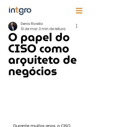
Denis Riviello
13 de mar.
3 min de leitura
O papel do
CISO como
arquiteto de
negócios
Durante muitos anos, o CISO 