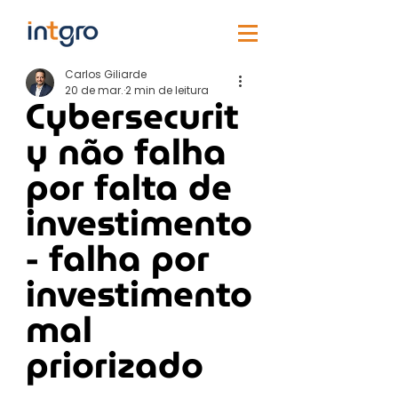
Carlos Giliarde
20 de mar.
2 min de leitura
Cybersecurit
y não falha
por falta de
investimento
- falha por
investimento
mal
priorizado