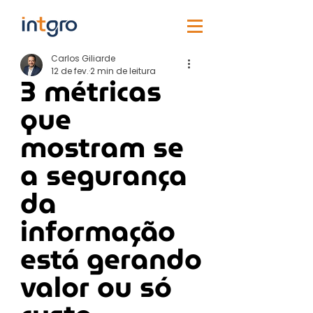
Carlos Giliarde
12 de fev.
2 min de leitura
3 métricas
que
mostram se
a segurança
da
informação
está gerando
valor ou só